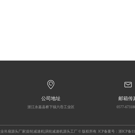
公司地址
邮箱传
浙江永嘉县桥下镇六岙工业区
0577-67318
业吊扇源头厂家|齿轮减速机|涡轮减速机源头工厂 © 版权所有. ICP备案号：
浙ICP备11